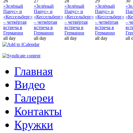
26
27
28
29
30
«Зелёный
«Зелёный
«Зелёный
«Зелёный
«З
Парус» и
Парус» и
Парус» и
Парус» и
Пар
«Кессельберг»
«Кессельберг»
«Кессельберг»
«Кессельберг»
«Ке
– четвёртая
– четвёртая
– четвёртая
– четвёртая
– ч
встреча в
встреча в
встреча в
встреча в
вст
Германии
Германии
Германии
Германии
Ге
all day
all day
all day
all day
all 
Главная
Видео
Галереи
Контакты
Кружки