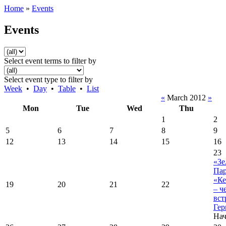
Home
»
Events
Events
Select event terms to filter by
Select event type to filter by
Week
•
Day
•
Table
•
List
«
March 2012
»
Mon
Tue
Wed
Thu
1
2
5
6
7
8
9
12
13
14
15
16
23
«З
Пар
«Ке
19
20
21
22
– ч
вст
Ге
Нач